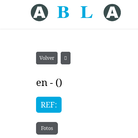
Volver
en - ()
REF:
Fotos