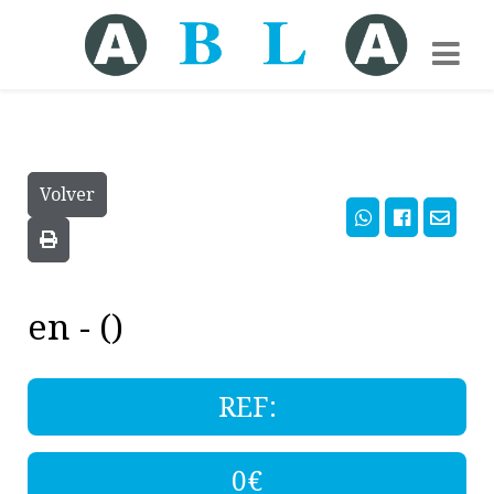
Volver
en - ()
REF:
0€