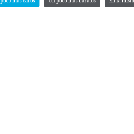
poco más caros
Un poco más baratos
En la mism